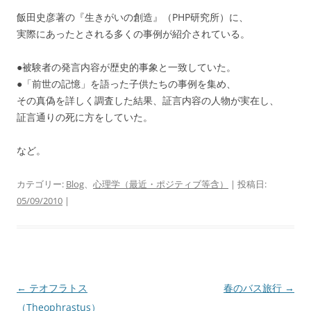
飯田史彦著の『生きがいの創造』（PHP研究所）に、
実際にあったとされる多くの事例が紹介されている。
●被験者の発言内容が歴史的事象と一致していた。
●「前世の記憶」を語った子供たちの事例を集め、
その真偽を詳しく調査した結果、証言内容の人物が実在し、
証言通りの死に方をしていた。
など。
カテゴリー:
Blog
、
心理学（最近・ポジティブ等含）
| 投稿日:
05/09/2010
|
投
←
テオフラトス
春のバス旅行
→
稿
（Theophrastus）