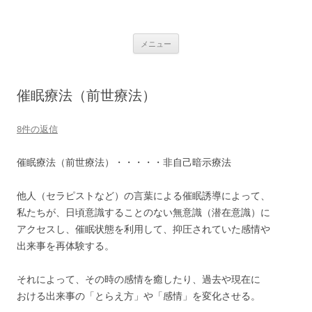
たなか志誉里 公式サイト
繁栄の満ちた世界に
メニュー
催眠療法（前世療法）
8件の返信
催眠療法（前世療法）・・・・・非自己暗示療法
他人（セラピストなど）の言葉による催眠誘導によって、
私たちが、日頃意識することのない無意識（潜在意識）に
アクセスし、催眠状態を利用して、抑圧されていた感情や
出来事を再体験する。
それによって、その時の感情を癒したり、過去や現在に
おける出来事の「とらえ方」や「感情」を変化させる。