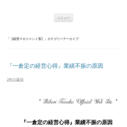
たなか志誉里 公式サイト
繁栄の満ちた世界に
メニュー
「
【経営マネジメント系】
」カテゴリーアーカイブ
『一倉定の経営心得』業績不振の原因
2件の返信
『一倉定の経営心得』業績不振の原因